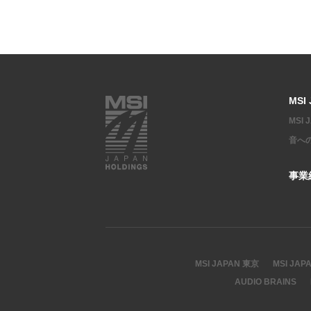
MSI
MSI
音へ
事業
MSI JAPAN 東京
MSI JAP
AUDIO BRAINS