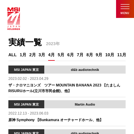
MENU
実績一覧
2023年
ALL
1月
2月
3月
4月
5月
6月
7月
8月
9月
10月
11月
1
MSI JAPAN 東京
d&b audiotechnik
2023.02.02 - 2023.04.29
ザ・クロマニヨンズ ツアー MOUNTAIN BANANA 2023 【たましん
RISURUホール(立川市市民会館)、他】
MSI JAPAN 東京
Martin Audio
2022.12.13 - 2023.06.03
原神 Symphony 【Bunkamura オーチャードホール、他】
MSI JAPAN 東京
d&b audiotechnik