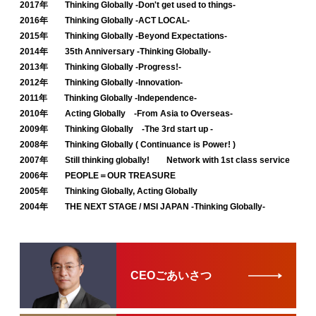
2017年 Thinking Globally -Don't get used to things-
2016年 Thinking Globally -ACT LOCAL-
2015年 Thinking Globally -Beyond Expectations-
2014年 35th Anniversary -Thinking Globally-
2013年 Thinking Globally -Progress!-
2012年 Thinking Globally -Innovation-
2011年 Thinking Globally -Independence-
2010年 Acting Globally -From Asia to Overseas-
2009年 Thinking Globally -The 3rd start up -
2008年 Thinking Globally ( Continuance is Power! )
2007年 Still thinking globally! Network with 1st class service
2006年 PEOPLE＝OUR TREASURE
2005年 Thinking Globally, Acting Globally
2004年 THE NEXT STAGE / MSI JAPAN -Thinking Globally-
CEOごあいさつ