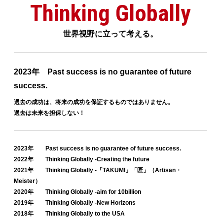
Thinking Globally
世界視野に立って考える。
2023年 Past success is no guarantee of future
success.
過去の成功は、将来の成功を保証するものではありません。
過去は未来を担保しない！
2023年 Past success is no guarantee of future success.
2022年 Thinking Globally -Creating the future
2021年 Thinking Globally -「TAKUMI」「匠」（Artisan・
Meister）
2020年 Thinking Globally -aim for 10billion
2019年 Thinking Globally -New Horizons
2018年 Thinking Globally to the USA