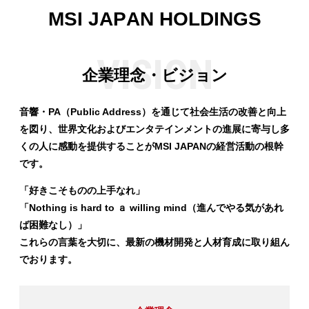
M
S
I
J
A
P
A
N
H
O
L
D
I
N
G
S
企業理念・ビジョン
音響・PA（Public Address）を通じて社会生活の改善と向上
を図り、世界文化およびエンタテインメントの進展に寄与し多
くの人に感動を提供することがMSI JAPANの経営活動の根幹
です。
「好きこそものの上手なれ」
「Nothing is hard to ａ willing mind（進んでやる気があれ
ば困難なし）」
これらの言葉を大切に、最新の機材開発と人材育成に取り組ん
でおります。