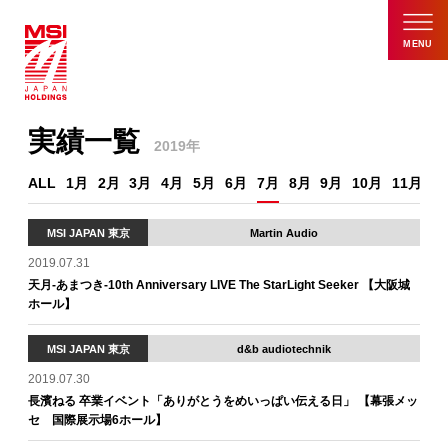
MENU
実績一覧
2019年
ALL
1月
2月
3月
4月
5月
6月
7月
8月
9月
10月
11月
1
MSI JAPAN 東京
Martin Audio
2019.07.31
天月-あまつき-10th Anniversary LIVE The StarLight Seeker 【大阪城
ホール】
MSI JAPAN 東京
d&b audiotechnik
2019.07.30
長濱ねる 卒業イベント「ありがとうをめいっぱい伝える日」 【幕張メッ
セ 国際展示場6ホール】