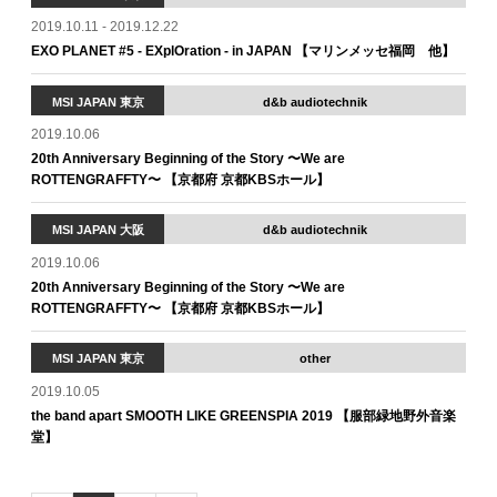
2019.10.11 - 2019.12.22
EXO PLANET #5 - EXplOration - in JAPAN 【マリンメッセ福岡 他】
MSI JAPAN 東京
d&b audiotechnik
2019.10.06
20th Anniversary Beginning of the Story 〜We are
ROTTENGRAFFTY〜 【京都府 京都KBSホール】
MSI JAPAN 大阪
d&b audiotechnik
2019.10.06
20th Anniversary Beginning of the Story 〜We are
ROTTENGRAFFTY〜 【京都府 京都KBSホール】
MSI JAPAN 東京
other
2019.10.05
the band apart SMOOTH LIKE GREENSPIA 2019 【服部緑地野外音楽
堂】