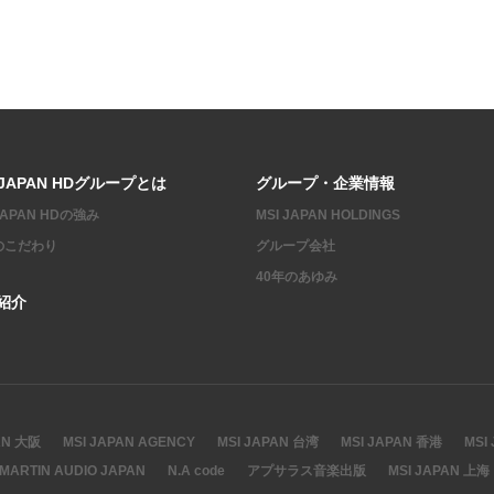
 JAPAN HDグループとは
グループ・企業情報
 JAPAN HDの強み
MSI JAPAN HOLDINGS
のこだわり
グループ会社
40年のあゆみ
紹介
AN 大阪
MSI JAPAN AGENCY
MSI JAPAN 台湾
MSI JAPAN 香港
MSI
MARTIN AUDIO JAPAN
N.A code
アプサラス音楽出版
MSI JAPAN 上海