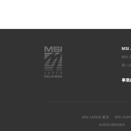
MSI
MSI
音へ
事業
MSI JAPAN 東京
MSI JAP
AUDIO BRAINS