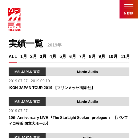
MENU
実績一覧
2019年
ALL
1月
2月
3月
4月
5月
6月
7月
8月
9月
10月
11月
1
MSI JAPAN 東京
Martin Audio
2019.07.27 - 2019.09.19
iKON JAPAN TOUR 2019 【マリンメッセ福岡 他】
MSI JAPAN 東京
Martin Audio
2019.07.27
10th Anniversary LIVE 『The StarLight Seeker -prologue-』 【パシフ
ィコ横浜 国立大ホール】
MSI JAPAN 東京
other