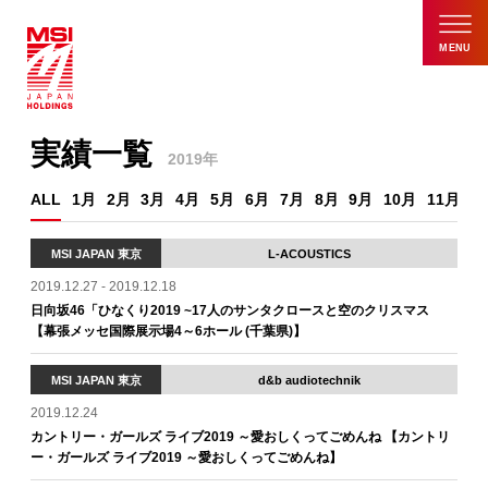
MENU
実績一覧
2019年
ALL
1月
2月
3月
4月
5月
6月
7月
8月
9月
10月
11月
1
MSI JAPAN 東京
L-ACOUSTICS
2019.12.27 - 2019.12.18
日向坂46「ひなくり2019 ~17人のサンタクロースと空のクリスマス
【幕張メッセ国際展示場4～6ホール (千葉県)】
MSI JAPAN 東京
d&b audiotechnik
2019.12.24
カントリー・ガールズ ライブ2019 ～愛おしくってごめんね 【カントリ
ー・ガールズ ライブ2019 ～愛おしくってごめんね】