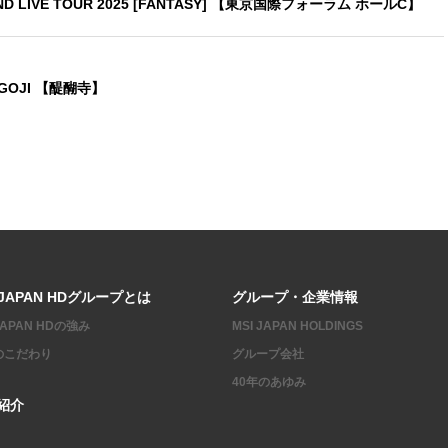
ND LIVE TOUR 2025 [FANTASY] 【東京国際フォーラム ホールC】
AIGOJI 【醍醐寺】
 JAPAN HDグループとは
グループ・企業情報
 JAPAN HDの強み
MSI JAPAN HOLDINGS
のこだわり
グループ会社
40年のあゆみ
紹介