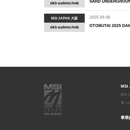
SARD UNDERGROU
d&b audiotechnik
2025.09.06
MSI JAPAN 大阪
OTOBUTAI 2025 D
d&b audiotechnik
MSI
MSI
音へ
事業