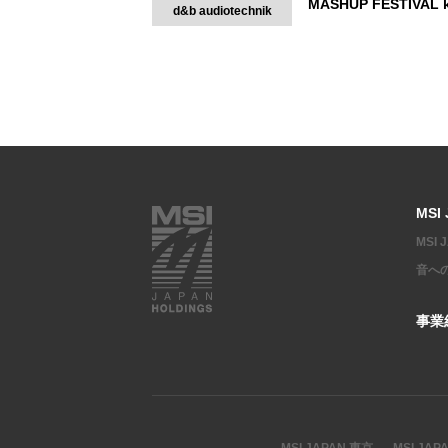
MASHUP FESTIVA
d&b audiotechnik
MSI
MSI
音へ
事業