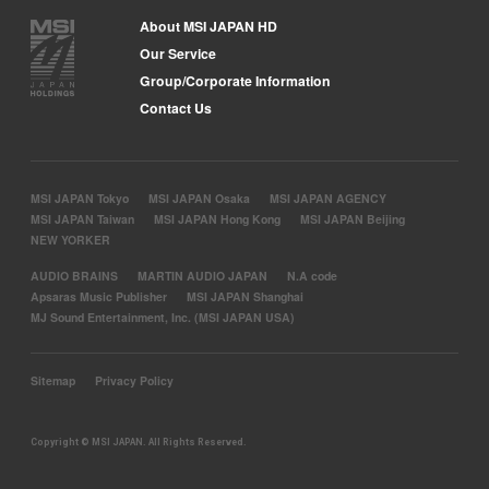
About MSI JAPAN HD
Our Service
Group/Corporate Information
Contact Us
MSI JAPAN Tokyo
MSI JAPAN Osaka
MSI JAPAN AGENCY
MSI JAPAN Taiwan
MSI JAPAN Hong Kong
MSI JAPAN Beijing
NEW YORKER
AUDIO BRAINS
MARTIN AUDIO JAPAN
N.A code
Apsaras Music Publisher
MSI JAPAN Shanghai
MJ Sound Entertainment, Inc. (MSI JAPAN USA)
Sitemap
Privacy Policy
Copyright © MSI JAPAN. All Rights Reserved.