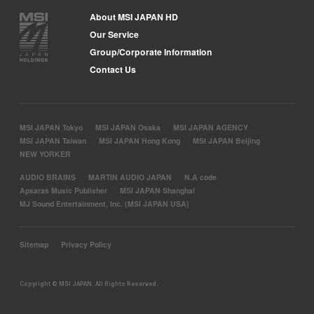
About MSI JAPAN HD
Our Service
Group/Corporate Information
Contact Us
MSI JAPAN Tokyo
MSI JAPAN Osaka
MSI JAPAN AGENCY
MSI JAPAN Taiwan
MSI JAPAN Hong Kong
MSI JAPAN Beijing
NEW YORKER
AUDIO BRAINS
MARTIN AUDIO JAPAN
N.A code
Apsaras Music Publisher
MSI JAPAN Shanghai
MJ Sound Entertainment, Inc. (MSI JAPAN USA)
Sitemap
Privacy Policy
Copyright © MSI JAPAN. All Rights Reserved.